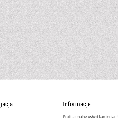
gacja
Informacje
Profesjonalne usługi kamieniars