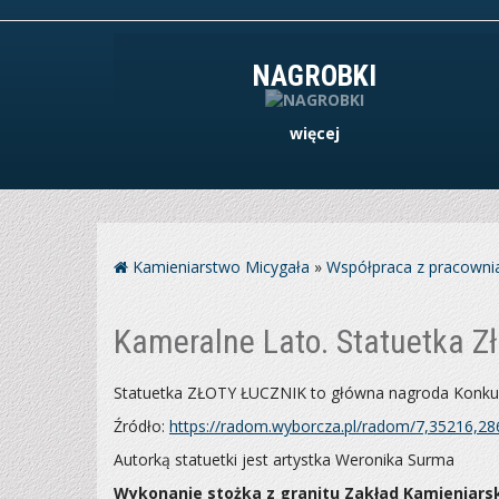
NAGROBKI
więcej
Kamieniarstwo Micygała
»
Współpraca z pracowni
Kameralne Lato. Statuetka Z
Statuetka ZŁOTY ŁUCZNIK to główna nagroda
Konku
Źródło:
https://radom.wyborcza.pl/radom/7,35216,28
Autorką statuetki jest artystka Weronika Surma
Wykonanie stożka z granitu Zakład Kamieniars