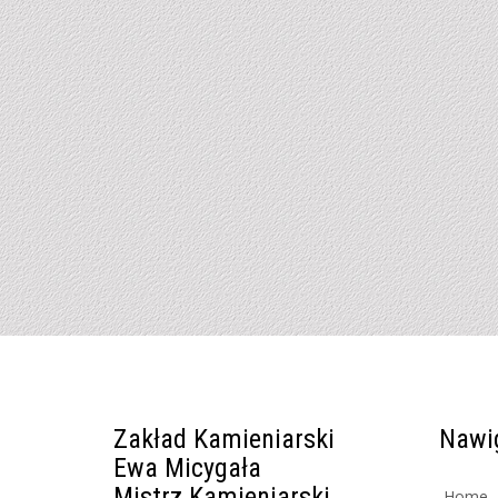
Zakład Kamieniarski
Nawi
Ewa Micygała
Mistrz Kamieniarski
Home