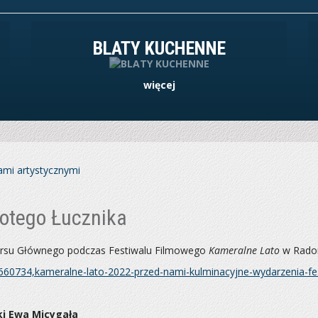
BLATY KUCHENNE
więcej
ami artystycznymi
łotego Łucznika
rsu Głównego podczas Festiwalu Filmowego
Kameralne Lato
w Rado
660734,kameralne-lato-2022-przed-nami-kulminacyjne-wydarzenia-fe
ki Ewa Micygała